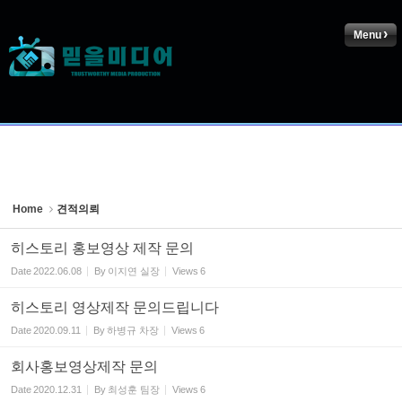
Sketchbook5, 스케치북5
Menu
Sketchbook5, 스케치북5
Home
견적의뢰
히스토리 홍보영상 제작 문의
Date
2022.06.08
By
이지연 실장
Views
6
히스토리 영상제작 문의드립니다
Date
2020.09.11
By
하병규 차장
Views
6
회사홍보영상제작 문의
Date
2020.12.31
By
최성훈 팀장
Views
6