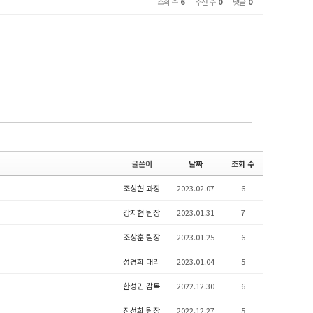
조회 수
6
추천 수
0
댓글
0
글쓴이
날짜
조회 수
조상현 과장
2023.02.07
6
강지현 팀장
2023.01.31
7
조상훈 팀장
2023.01.25
6
성경희 대리
2023.01.04
5
한성민 감독
2022.12.30
6
진선희 팀장
2022.12.27
5