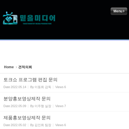
Sketchbook5, 스케치북5
Menu
Sketchbook5, 스케치북5
Home
견적의뢰
토크쇼 프로그램 편집 문의
Date
2022.05.14
By
이동희 감독
Views
6
분양홍보영상제작 문의
Date
2022.05.09
By
이주형 실장
Views
7
제품홍보영상제작 문의
Date
2022.05.02
By
김인희 팀장
Views
6