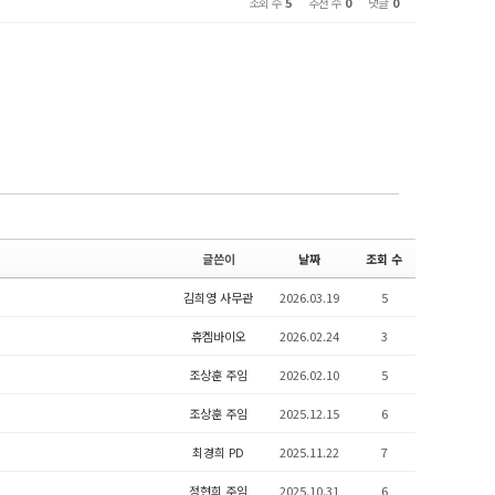
조회 수
5
추천 수
0
댓글
0
글쓴이
날짜
조회 수
김희영 사무관
2026.03.19
5
휴켐바이오
2026.02.24
3
조상훈 주임
2026.02.10
5
조상훈 주임
2025.12.15
6
최경희 PD
2025.11.22
7
정현희 주임
2025.10.31
6