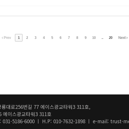
Prev
1
2
3
4
5
6
7
8
9
10
...
20
Next
룡대로256번길 77 에이스광교타워3 311호,
6 에이스광교타워3 311호
1-5186-6000 ㅣ H.P: 010-7632-1898 ㅣ e-mail: trust-